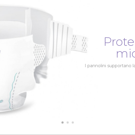
Prote
mi
I pannolini supportano la