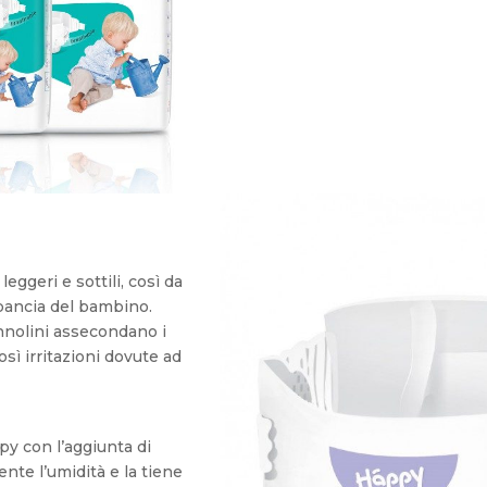
ggeri e sottili, così da
 pancia del bambino.
 pannolini assecondano i
ì irritazioni dovute ad
py con l’aggiunta di
te l’umidità e la tiene