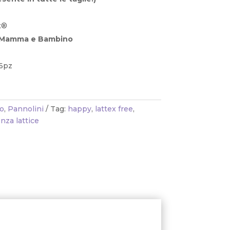
t®
di Mamma e Bambino
96pz
o
,
Pannolini
Tag:
happy
,
lattex free
,
nza lattice