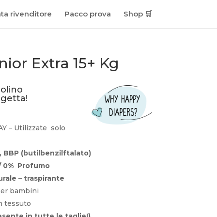
ta rivenditore
Pacco prova
Shop 🛒
nior Extra 15+ Kg
olino
getta!
 – Utilizzate solo
, BBP (butilbenzilftalato
)
/
0% Profumo
urale
–
traspirante
 per bambini
n tessuto
sente in tutte le taglie!)