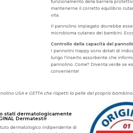
funzionamento della barriera protetti
mantenerne il corretto equilibrio cutan
vita.
Il pannolino impiegato dovrebbe esser
microbioma cutaneo dei bambini. Ecc
Controllo della capacità del pannol
I pannolini Happy sono dotati di indicat
lungo l’inserto assorbente che informa 
pannolino. Come? Diventa verde se esp
conveniente!
nnolino USA e GETTA che rispetti la pelle del proprio bambino
no stati dermatologicamente
RIGINAL Dermatest®
ituto dermatologico indipendente di