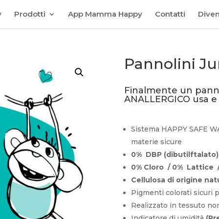
y
Prodotti
App Mamma Happy
Contatti
Diven
Pannolini Ju
Finalmente un pann
ANALLERGICO usa e 
Sistema HAPPY SAFE WAY
materie sicure
0% DBP (dibutilftalato)
0% Cloro / 0% Lattice 
C
ellulosa di origine nat
Pigmenti colorati sicuri
Realizzato in tessuto no
Indicatore di umidità
(Pre