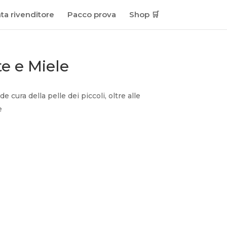
ta rivenditore
Pacco prova
Shop 🛒
te e Miele
de cura della pelle dei piccoli, oltre alle
e