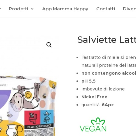
y
Prodotti
App Mamma Happy
Contatti
Diven
Salviette Lat
l’estratto di miele si pren
naturali proteine del latt
non contengono alcool
pH 5,5
imbevute di lozione
Nickel Free
quantità:
64pz