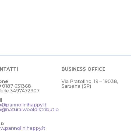
NTATTI
BUSINESS OFFICE
one
Via Pratolino, 19 – 19038,
 0187 631368
Sarzana (SP)
bile 3497472907
l
o@pannolinihappy.it
o@naturalwooldistributio
b
.pannolinihappy.it