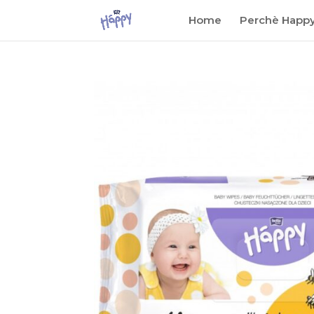
Home
Perchè Happ