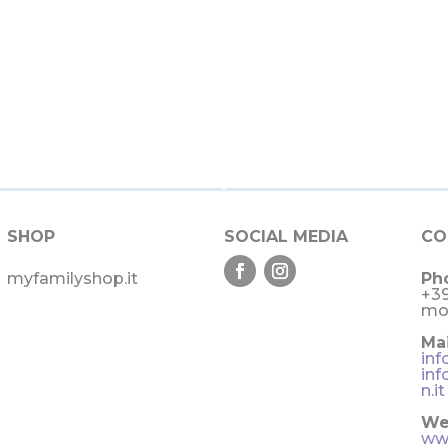
SHOP
SOCIAL MEDIA
CO
myfamilyshop.it
Ph
+39
mo
Mai
inf
inf
n.it
We
www